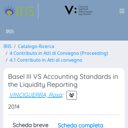
IRIS
IRIS
Catalogo Ricerca
4 Contributo in Atti di Convegno (Proceeding)
4.1 Contributo in Atti di convegno
Basel III VS Accounting Standards in
the Liquidity Reporting
VINCIGUERRA, Rosa
;
2014
Scheda breve
Scheda completa