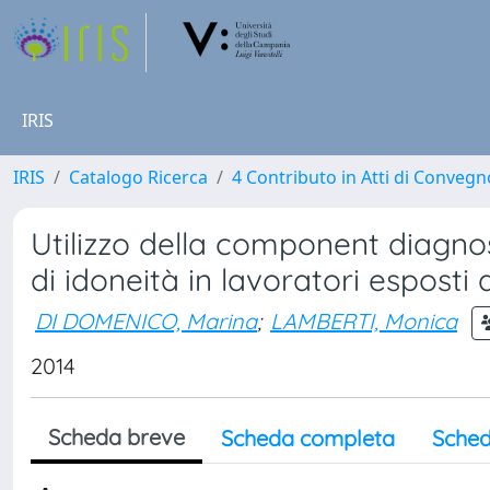
IRIS
IRIS
Catalogo Ricerca
4 Contributo in Atti di Conveg
Utilizzo della component diagnos
di idoneità in lavoratori esposti a
DI DOMENICO, Marina
;
LAMBERTI, Monica
2014
Scheda breve
Scheda completa
Sched