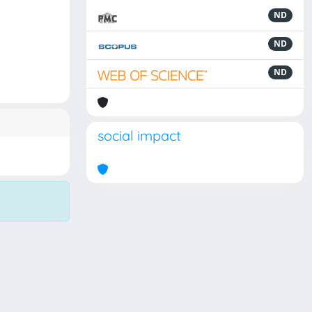
ND
ND
ND
social impact