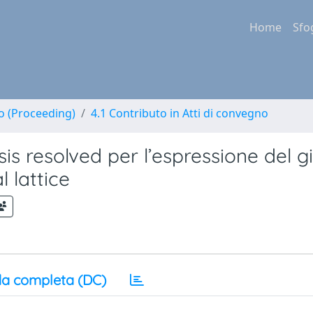
Home
Sfo
no (Proceeding)
4.1 Contributo in Atti di convegno
is resolved per l’espressione del gi
l lattice
a completa (DC)