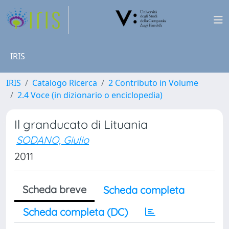
IRIS
IRIS
Catalogo Ricerca
2 Contributo in Volume
2.4 Voce (in dizionario o enciclopedia)
Il granducato di Lituania
SODANO, Giulio
2011
Scheda breve
Scheda completa
Scheda completa (DC)