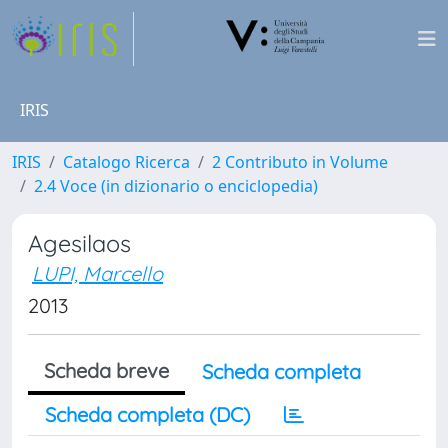
IRIS
IRIS
Catalogo Ricerca
2 Contributo in Volume
2.4 Voce (in dizionario o enciclopedia)
Agesilaos
LUPI, Marcello
2013
Scheda breve
Scheda completa
Scheda completa (DC)