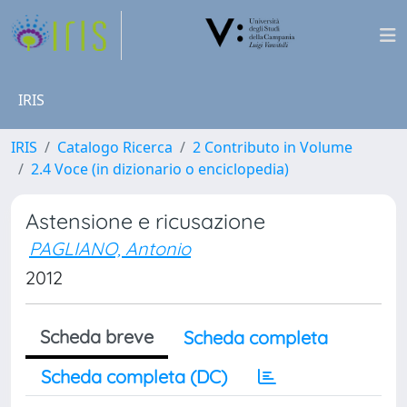
IRIS
IRIS
Catalogo Ricerca
2 Contributo in Volume
2.4 Voce (in dizionario o enciclopedia)
Astensione e ricusazione
PAGLIANO, Antonio
2012
Scheda breve
Scheda completa
Scheda completa (DC)