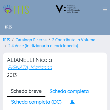
IRIS
IRIS
Catalogo Ricerca
2 Contributo in Volume
2.4 Voce (in dizionario o enciclopedia)
ALIANELLI Nicola
PIGNATA, Marianna
2013
Scheda breve
Scheda completa
Scheda completa (DC)