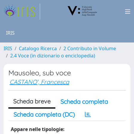
IRIS
IRIS
Catalogo Ricerca
2 Contributo in Volume
2.4 Voce (in dizionario o enciclopedia)
Mausoleo, sub voce
CASTANO', Francesca
Scheda breve
Scheda completa
Scheda completa (DC)
Appare nelle tipologie: