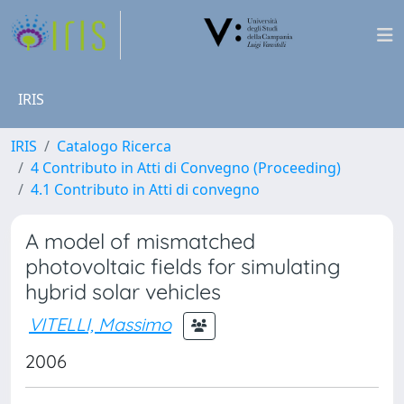
IRIS
IRIS
Catalogo Ricerca
4 Contributo in Atti di Convegno (Proceeding)
4.1 Contributo in Atti di convegno
A model of mismatched
photovoltaic fields for simulating
hybrid solar vehicles
VITELLI, Massimo
2006