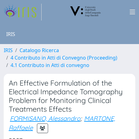
IRIS
IRIS
Catalogo Ricerca
4 Contributo in Atti di Convegno (Proceeding)
4.1 Contributo in Atti di convegno
An Effective Formulation of the
Electrical Impedance Tomography
Problem for Monitoring Clinical
Treatments Effects
FORMISANO, Alessandro
;
MARTONE,
Raffaele