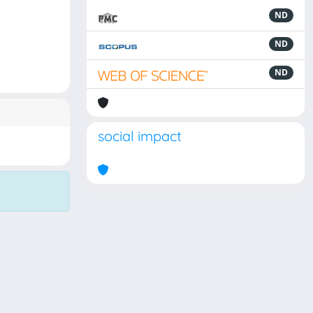
ND
ND
ND
social impact