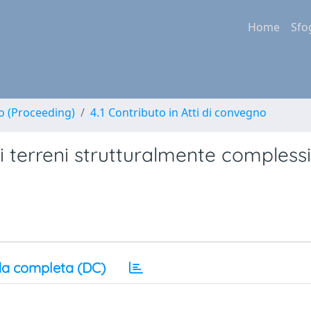
Home
Sfo
no (Proceeding)
4.1 Contributo in Atti di convegno
 terreni strutturalmente complessi
a completa (DC)