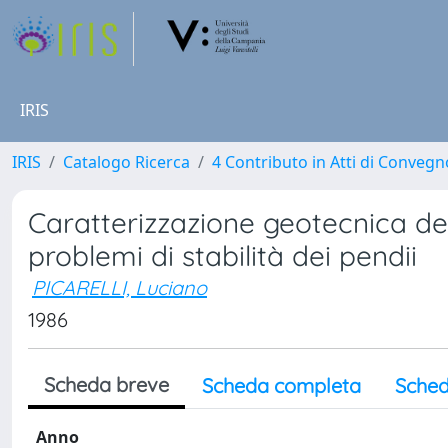
IRIS
IRIS
Catalogo Ricerca
4 Contributo in Atti di Conveg
Caratterizzazione geotecnica dei
problemi di stabilità dei pendii
PICARELLI, Luciano
1986
Scheda breve
Scheda completa
Sched
Anno