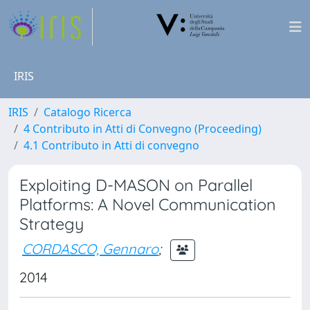
IRIS
IRIS
Catalogo Ricerca
4 Contributo in Atti di Convegno (Proceeding)
4.1 Contributo in Atti di convegno
Exploiting D-MASON on Parallel
Platforms: A Novel Communication
Strategy
CORDASCO, Gennaro
;
2014