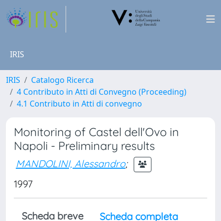
IRIS
IRIS
Catalogo Ricerca
4 Contributo in Atti di Convegno (Proceeding)
4.1 Contributo in Atti di convegno
Monitoring of Castel dell'Ovo in
Napoli - Preliminary results
MANDOLINI, Alessandro
;
1997
Scheda breve
Scheda completa