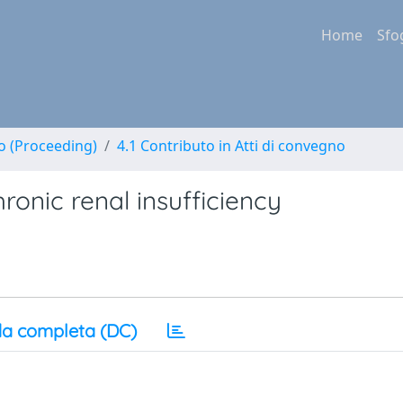
Home
Sfo
no (Proceeding)
4.1 Contributo in Atti di convegno
ronic renal insufficiency
a completa (DC)