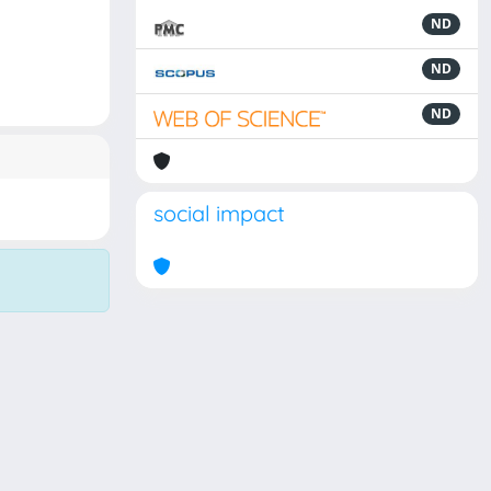
ND
ND
ND
social impact