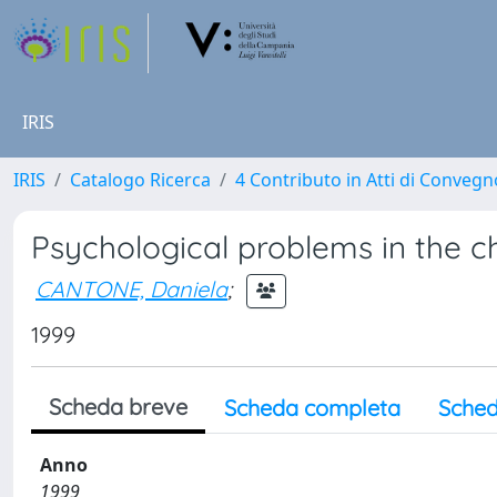
IRIS
IRIS
Catalogo Ricerca
4 Contributo in Atti di Conveg
Psychological problems in the ch
CANTONE, Daniela
;
1999
Scheda breve
Scheda completa
Sched
Anno
1999