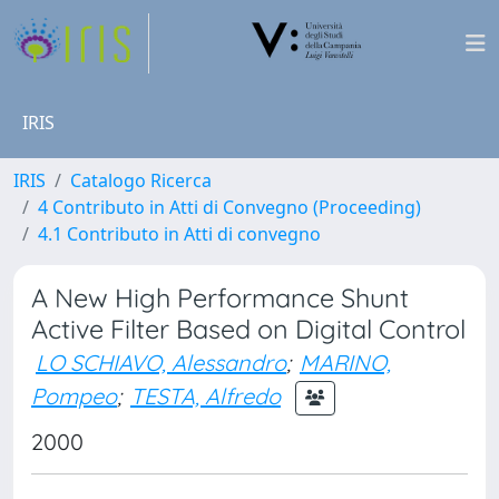
IRIS
IRIS
Catalogo Ricerca
4 Contributo in Atti di Convegno (Proceeding)
4.1 Contributo in Atti di convegno
A New High Performance Shunt
Active Filter Based on Digital Control
LO SCHIAVO, Alessandro
;
MARINO,
Pompeo
;
TESTA, Alfredo
2000