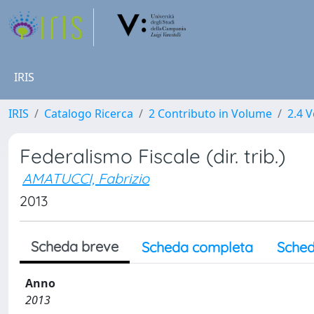
IRIS
IRIS
Catalogo Ricerca
2 Contributo in Volume
2.4 V
Federalismo Fiscale (dir. trib.)
AMATUCCI, Fabrizio
2013
Scheda breve
Scheda completa
Sched
Anno
2013