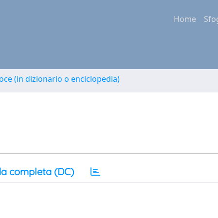
Home
Sfo
oce (in dizionario o enciclopedia)
a completa (DC)