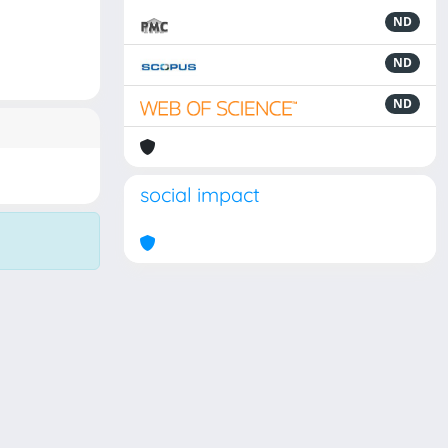
ND
ND
ND
social impact