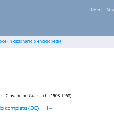
Home
Sfo
oce (in dizionario o enciclopedia)
ittore Giovannino Guareschi (1908-1968)
a completa (DC)