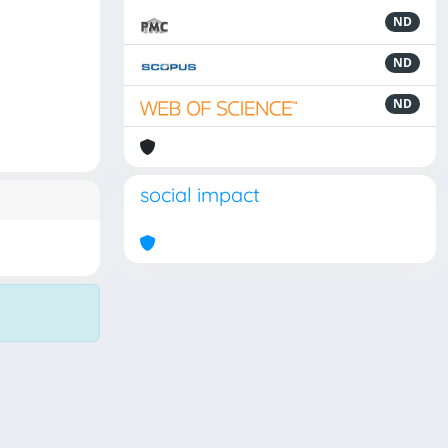
ND
ND
ND
social impact