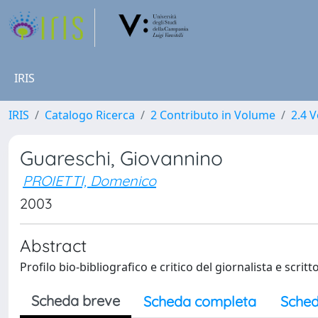
IRIS
IRIS
Catalogo Ricerca
2 Contributo in Volume
2.4 V
Guareschi, Giovannino
PROIETTI, Domenico
2003
Abstract
Profilo bio-bibliografico e critico del giornalista e scr
Scheda breve
Scheda completa
Sched