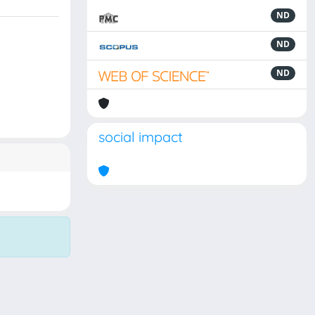
ND
ND
ND
social impact