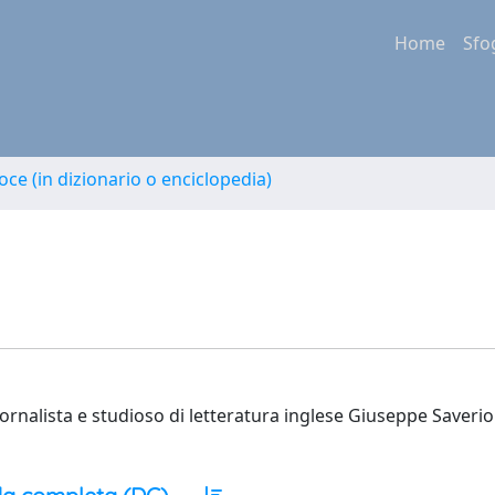
Home
Sfo
oce (in dizionario o enciclopedia)
, giornalista e studioso di letteratura inglese Giuseppe Saver