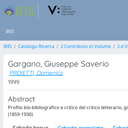
IRIS
IRIS
Catalogo Ricerca
2 Contributo in Volume
2.4 V
Gargano, Giuseppe Saverio
PROIETTI, Domenico
1999
Abstract
Profilo bio-bibliografico e critico del critico letterario
(1859-1930)
Scheda breve