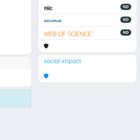
ND
ND
ND
social impact