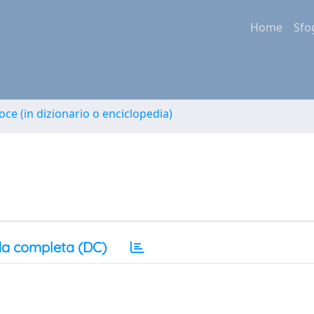
Home
Sfo
oce (in dizionario o enciclopedia)
a completa (DC)