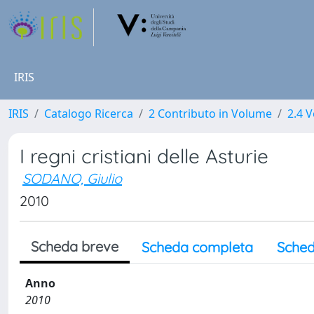
IRIS
IRIS
Catalogo Ricerca
2 Contributo in Volume
2.4 V
I regni cristiani delle Asturie
SODANO, Giulio
2010
Scheda breve
Scheda completa
Sched
Anno
2010