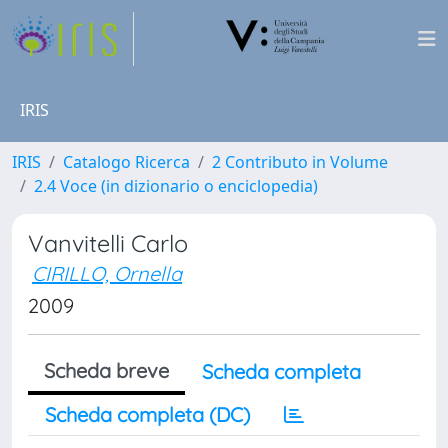
IRIS
IRIS
Catalogo Ricerca
2 Contributo in Volume
2.4 Voce (in dizionario o enciclopedia)
Vanvitelli Carlo
CIRILLO, Ornella
2009
Scheda breve
Scheda completa
Scheda completa (DC)