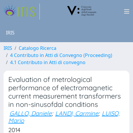
IRIS
IRIS
Catalogo Ricerca
4 Contributo in Atti di Convegno (Proceeding)
4.1 Contributo in Atti di convegno
Evaluation of metrological
performance of electromagnetic
current measurement transformers
in non-sinusofdal conditions
GALLO, Daniele
;
LANDI, Carmine
;
LUISO,
Mario
2014