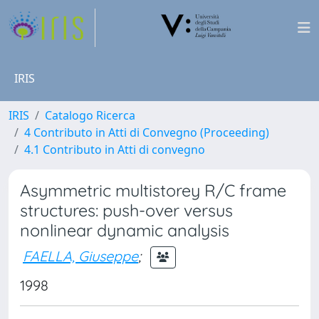
IRIS
IRIS
Catalogo Ricerca
4 Contributo in Atti di Convegno (Proceeding)
4.1 Contributo in Atti di convegno
Asymmetric multistorey R/C frame
structures: push-over versus
nonlinear dynamic analysis
FAELLA, Giuseppe
;
1998