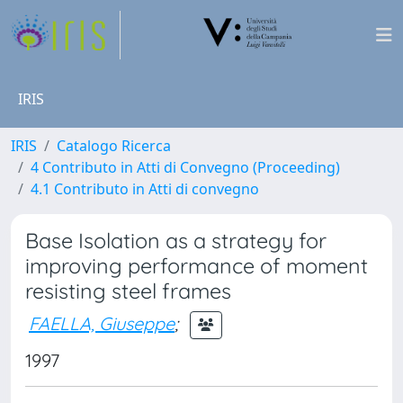
IRIS
IRIS
Catalogo Ricerca
4 Contributo in Atti di Convegno (Proceeding)
4.1 Contributo in Atti di convegno
Base Isolation as a strategy for
improving performance of moment
resisting steel frames
FAELLA, Giuseppe
;
1997