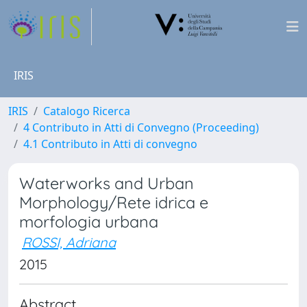
IRIS
IRIS
Catalogo Ricerca
4 Contributo in Atti di Convegno (Proceeding)
4.1 Contributo in Atti di convegno
Waterworks and Urban
Morphology/Rete idrica e
morfologia urbana
ROSSI, Adriana
2015
Abstract