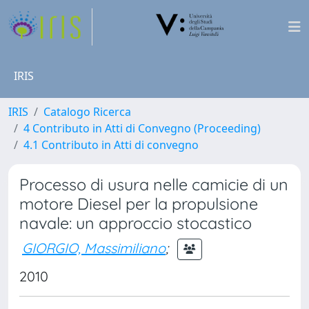
IRIS
IRIS
Catalogo Ricerca
4 Contributo in Atti di Convegno (Proceeding)
4.1 Contributo in Atti di convegno
Processo di usura nelle camicie di un
motore Diesel per la propulsione
navale: un approccio stocastico
GIORGIO, Massimiliano
;
2010