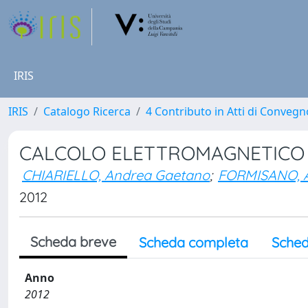
IRIS
IRIS
Catalogo Ricerca
4 Contributo in Atti di Conveg
CALCOLO ELETTROMAGNETICO C
CHIARIELLO, Andrea Gaetano
;
FORMISANO, A
2012
Scheda breve
Scheda completa
Sched
Anno
2012