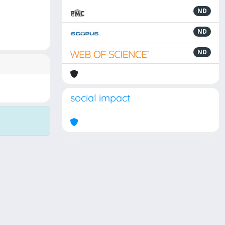
ND
ND
ND
social impact