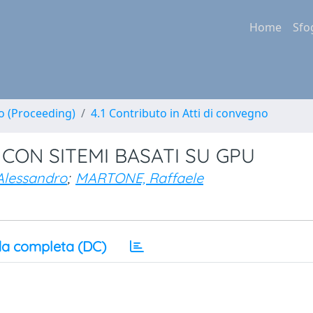
Home
Sfo
no (Proceeding)
4.1 Contributo in Atti di convegno
ON SITEMI BASATI SU GPU
lessandro
;
MARTONE, Raffaele
a completa (DC)