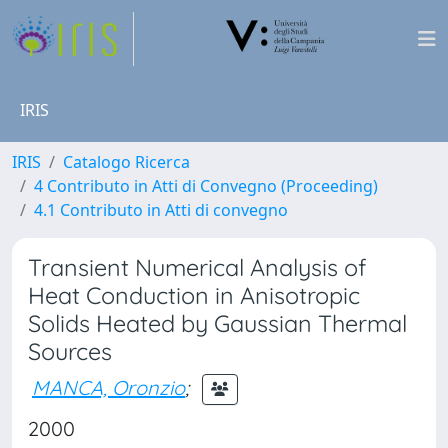
IRIS
IRIS
Catalogo Ricerca
4 Contributo in Atti di Convegno (Proceeding)
4.1 Contributo in Atti di convegno
Transient Numerical Analysis of
Heat Conduction in Anisotropic
Solids Heated by Gaussian Thermal
Sources
MANCA, Oronzio
;
2000