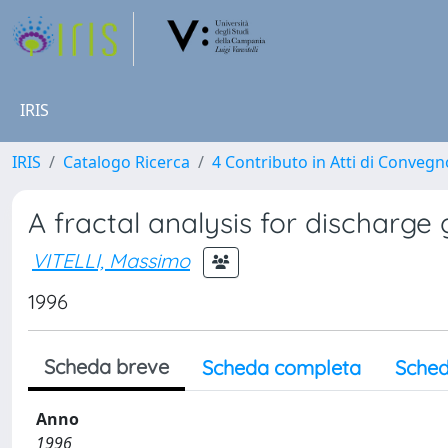
IRIS
IRIS
Catalogo Ricerca
4 Contributo in Atti di Conveg
A fractal analysis for discharge g
VITELLI, Massimo
1996
Scheda breve
Scheda completa
Sched
Anno
1996