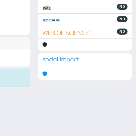
ND
ND
ND
social impact