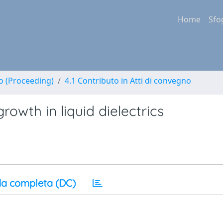
Home
Sfo
no (Proceeding)
4.1 Contributo in Atti di convegno
rowth in liquid dielectrics
a completa (DC)