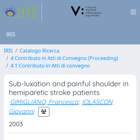
IRIS
IRIS
Catalogo Ricerca
4 Contributo in Atti di Convegno (Proceeding)
4.1 Contributo in Atti di convegno
Sub-luxation and painful shoulder in
hemiparetic stroke patients
GIMIGLIANO, Francesca
;
IOLASCON,
Giovanni
2003