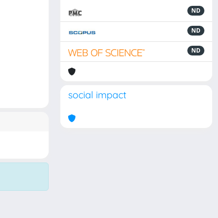
ND
ND
ND
social impact