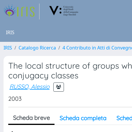
IRIS
IRIS
Catalogo Ricerca
4 Contributo in Atti di Conveg
The local structure of groups w
conjugacy classes
RUSSO, Alessio
2003
Scheda breve
Scheda completa
Sched