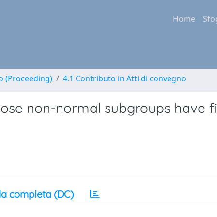
Home
Sfo
no (Proceeding)
4.1 Contributo in Atti di convegno
hose non-normal subgroups have fi
a completa (DC)