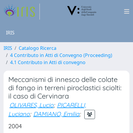
IRIS
IRIS
Catalogo Ricerca
4 Contributo in Atti di Convegno (Proceeding)
4.1 Contributo in Atti di convegno
Meccanismi di innesco delle colate
di fango in terreni piroclastici sciolti:
il caso di Cervinara
OLIVARES, Lucio
;
PICARELLI,
Luciano
;
DAMIANO, Emilia
;
2004