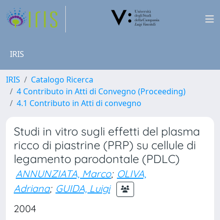
IRIS
IRIS
Catalogo Ricerca
4 Contributo in Atti di Convegno (Proceeding)
4.1 Contributo in Atti di convegno
Studi in vitro sugli effetti del plasma
ricco di piastrine (PRP) su cellule di
legamento parodontale (PDLC)
ANNUNZIATA, Marco
;
OLIVA,
Adriana
;
GUIDA, Luigi
2004