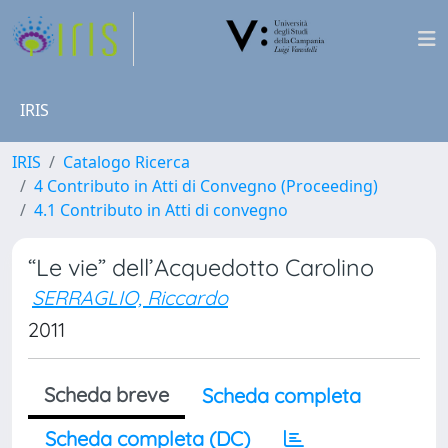
IRIS
IRIS
Catalogo Ricerca
4 Contributo in Atti di Convegno (Proceeding)
4.1 Contributo in Atti di convegno
“Le vie” dell’Acquedotto Carolino
SERRAGLIO, Riccardo
2011
Scheda breve
Scheda completa
Scheda completa (DC)