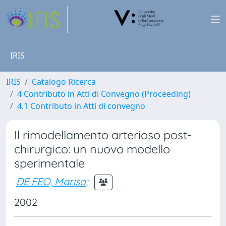
IRIS
IRIS
Catalogo Ricerca
4 Contributo in Atti di Convegno (Proceeding)
4.1 Contributo in Atti di convegno
Il rimodellamento arterioso post-
chirurgico: un nuovo modello
sperimentale
DE FEO, Marisa
;
2002