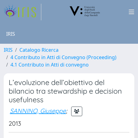
IRIS
IRIS
Catalogo Ricerca
4 Contributo in Atti di Convegno (Proceeding)
4.1 Contributo in Atti di convegno
L’evoluzione dell’obiettivo del
bilancio tra stewardship e decision
usefulness
SANNINO, Giuseppe
;
2013