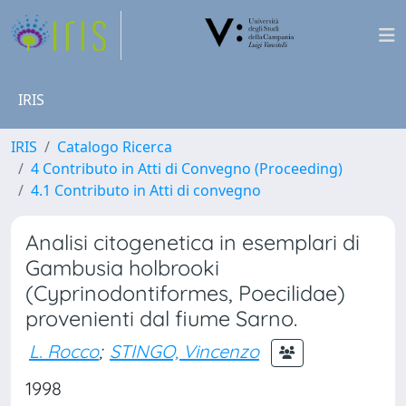
IRIS
IRIS
Catalogo Ricerca
4 Contributo in Atti di Convegno (Proceeding)
4.1 Contributo in Atti di convegno
Analisi citogenetica in esemplari di
Gambusia holbrooki
(Cyprinodontiformes, Poecilidae)
provenienti dal fiume Sarno.
L. Rocco
;
STINGO, Vincenzo
1998