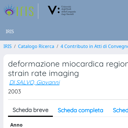
IRIS
IRIS
Catalogo Ricerca
4 Contributo in Atti di Conveg
deformazione miocardica regiona
strain rate imaging
DI SALVO, Giovanni
2003
Scheda breve
Scheda completa
Sched
Anno