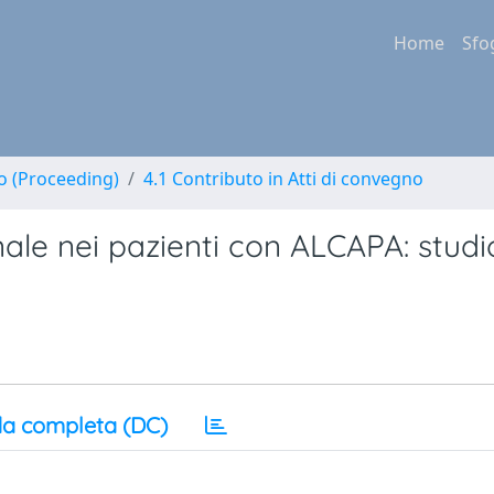
Home
Sfo
no (Proceeding)
4.1 Contributo in Atti di convegno
le nei pazienti con ALCAPA: studi
a completa (DC)