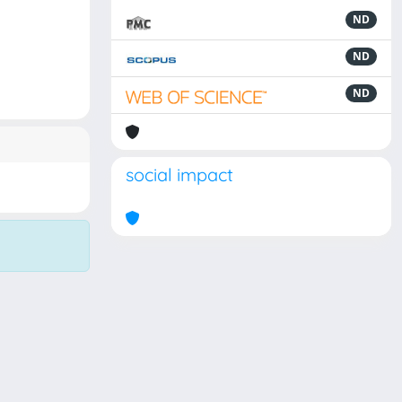
ND
ND
ND
social impact