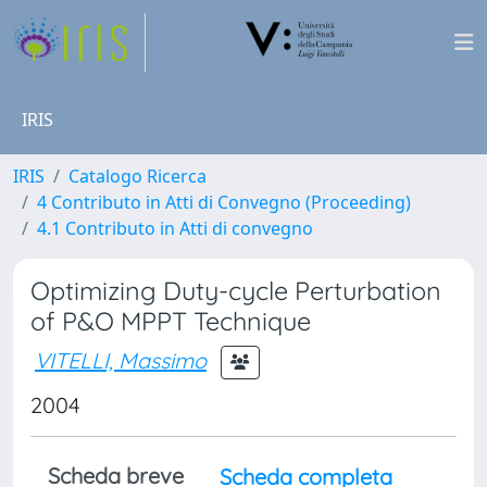
IRIS
IRIS
Catalogo Ricerca
4 Contributo in Atti di Convegno (Proceeding)
4.1 Contributo in Atti di convegno
Optimizing Duty-cycle Perturbation
of P&O MPPT Technique
VITELLI, Massimo
2004
Scheda breve
Scheda completa