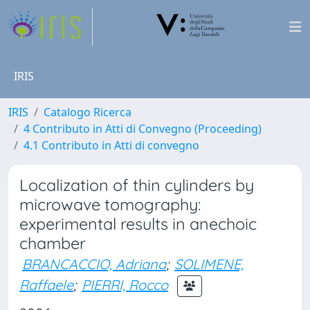
IRIS
IRIS
Catalogo Ricerca
4 Contributo in Atti di Convegno (Proceeding)
4.1 Contributo in Atti di convegno
Localization of thin cylinders by
microwave tomography:
experimental results in anechoic
chamber
BRANCACCIO, Adriana
;
SOLIMENE,
Raffaele
;
PIERRI, Rocco