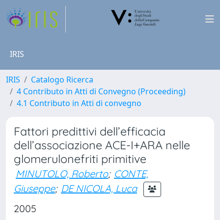
IRIS
IRIS
Catalogo Ricerca
4 Contributo in Atti di Convegno (Proceeding)
4.1 Contributo in Atti di convegno
Fattori predittivi dell’efficacia
dell’associazione ACE-I+ARA nelle
glomerulonefriti primitive
MINUTOLO, Roberto
;
CONTE,
Giuseppe
;
DE NICOLA, Luca
2005