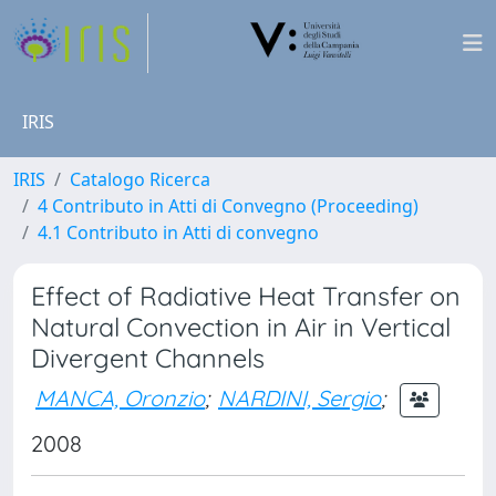
IRIS
IRIS
Catalogo Ricerca
4 Contributo in Atti di Convegno (Proceeding)
4.1 Contributo in Atti di convegno
Effect of Radiative Heat Transfer on
Natural Convection in Air in Vertical
Divergent Channels
MANCA, Oronzio
;
NARDINI, Sergio
;
2008