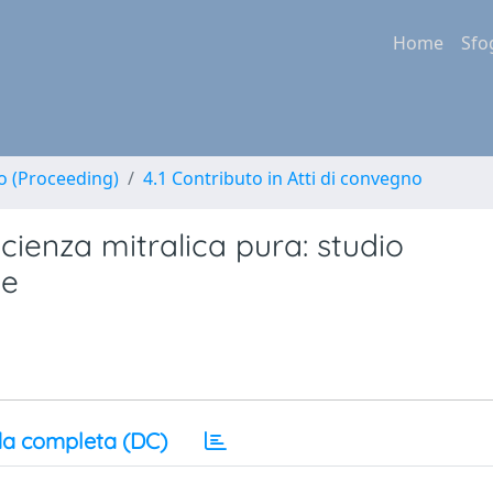
Home
Sfo
no (Proceeding)
4.1 Contributo in Atti di convegno
icienza mitralica pura: studio
ve
a completa (DC)