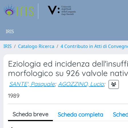
IRIS
IRIS
Catalogo Ricerca
4 Contributo in Atti di Conveg
Eziologia ed incidenza dell'insuff
morfologico su 926 valvole nati
SANTE', Pasquale
;
AGOZZINO, Lucio
;
1989
Scheda breve
Scheda completa
Sched