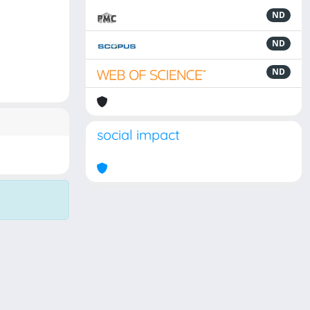
ND
ND
ND
social impact