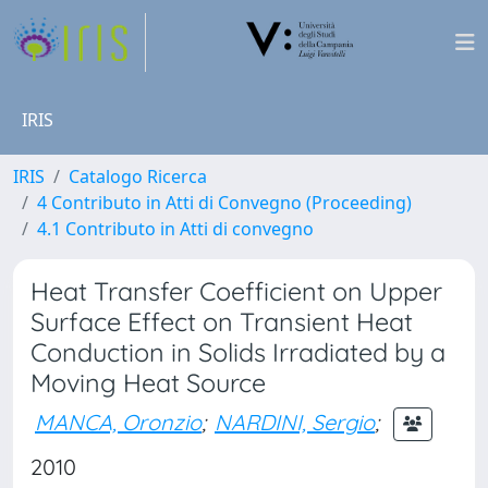
IRIS
IRIS
Catalogo Ricerca
4 Contributo in Atti di Convegno (Proceeding)
4.1 Contributo in Atti di convegno
Heat Transfer Coefficient on Upper
Surface Effect on Transient Heat
Conduction in Solids Irradiated by a
Moving Heat Source
MANCA, Oronzio
;
NARDINI, Sergio
;
2010