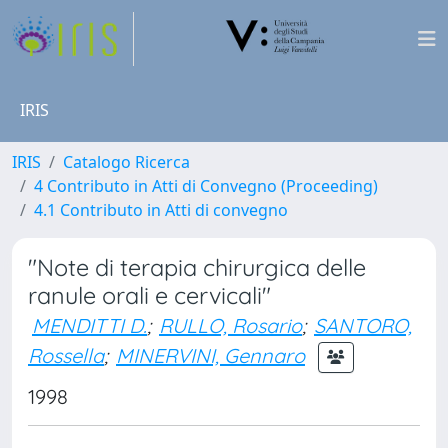
IRIS
IRIS
Catalogo Ricerca
4 Contributo in Atti di Convegno (Proceeding)
4.1 Contributo in Atti di convegno
"Note di terapia chirurgica delle
ranule orali e cervicali"
MENDITTI D.
;
RULLO, Rosario
;
SANTORO,
Rossella
;
MINERVINI, Gennaro
1998