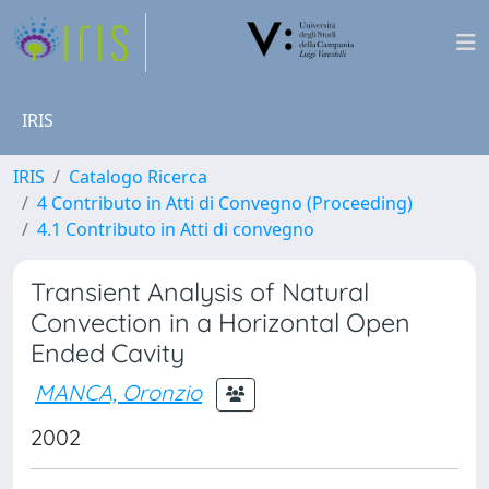
IRIS
IRIS
Catalogo Ricerca
4 Contributo in Atti di Convegno (Proceeding)
4.1 Contributo in Atti di convegno
Transient Analysis of Natural
Convection in a Horizontal Open
Ended Cavity
MANCA, Oronzio
2002