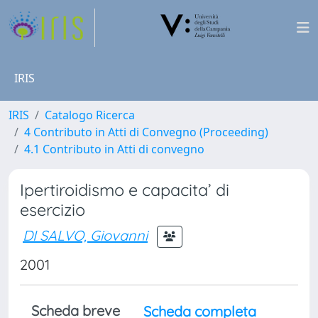
IRIS
IRIS
Catalogo Ricerca
4 Contributo in Atti di Convegno (Proceeding)
4.1 Contributo in Atti di convegno
Ipertiroidismo e capacita’ di
esercizio
DI SALVO, Giovanni
2001
Scheda breve
Scheda completa