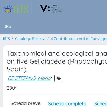
IRIS
IRIS
Catalogo Ricerca
4 Contributo in Atti di Conveg
Taxonomical and ecological ana
on five Gelidiaceae (Rhodophyta
Spain).
DE STEFANO, Mario
;
2009
Scheda breve
Scheda completa
Sched