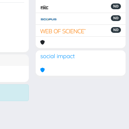
ND
ND
ND
social impact