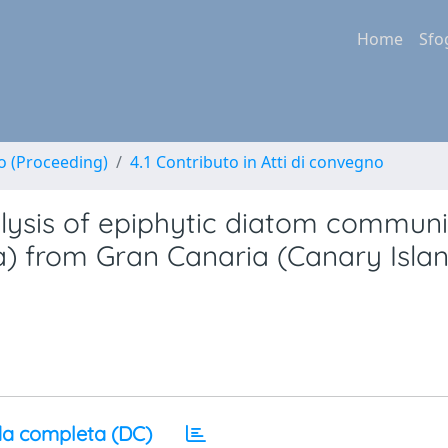
Home
Sfo
no (Proceeding)
4.1 Contributo in Atti di convegno
lysis of epiphytic diatom communi
) from Gran Canaria (Canary Islan
a completa (DC)