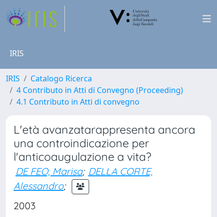
IRIS
IRIS
Catalogo Ricerca
4 Contributo in Atti di Convegno (Proceeding)
4.1 Contributo in Atti di convegno
L'età avanzatarappresenta ancora
una controindicazione per
l'anticoaugulazione a vita?
DE FEO, Marisa
;
DELLA CORTE,
Alessandro
;
2003