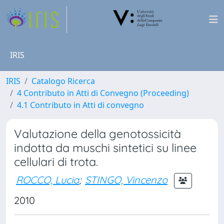
IRIS
IRIS
Catalogo Ricerca
4 Contributo in Atti di Convegno (Proceeding)
4.1 Contributo in Atti di convegno
Valutazione della genotossicità
indotta da muschi sintetici su linee
cellulari di trota.
ROCCO, Lucia
;
STINGO, Vincenzo
2010