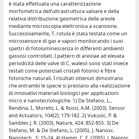
è stata effettuata una caratterizzazione
morfometrica dell’ultrastruttura valvare e della
relativa distribuzione geometrica delle areole
mediante microscopia elettronica a scansione.
Successivamente, T. rotula è stata testata come un
microsensore di gas e vapori monitorando i suoi
spettri di fotoluminescenza in differenti ambienti
gassosi controllati. I pattern di areolae ad elevata
periodicità delle valve di C. walesii sono stati invece
testati come potenziali cristalli fotonici e fibre
fotoniche naturali. I risultati ottenuti dimostrano
che entrambi le specie si prestano alla realizzazione
di innovativi materiali biologici per applicazioni
micro e nanotecnologiche. 1) De Stefano, L.,
Rendina, I., Moretti, L. & Rossi, A.M. (2003). Sensor
and Actuators, 104(2): 179-182. 2) Vukusic, P. &
Sambles J. R. (2003). Nature, 424: 852-855. 3) De
Stefano, M. & De Stefano, L. (2005). J. Nanosc.
Nanotech., 5: 15-24. 4) Hamm, C. E. (2005). J. Nanosc.