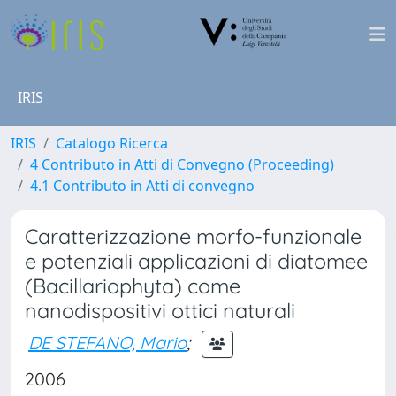
IRIS
IRIS
Catalogo Ricerca
4 Contributo in Atti di Convegno (Proceeding)
4.1 Contributo in Atti di convegno
Caratterizzazione morfo-funzionale
e potenziali applicazioni di diatomee
(Bacillariophyta) come
nanodispositivi ottici naturali
DE STEFANO, Mario
;
2006