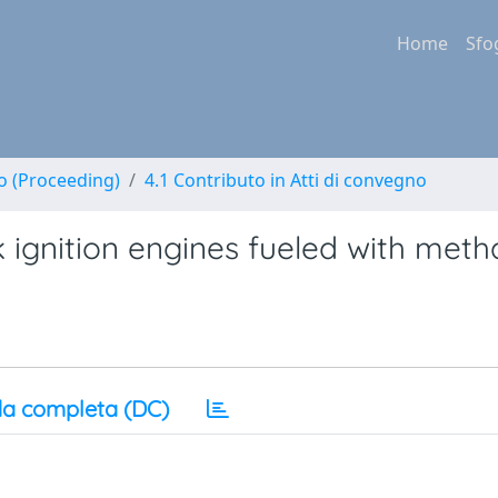
Home
Sfo
no (Proceeding)
4.1 Contributo in Atti di convegno
 ignition engines fueled with met
a completa (DC)