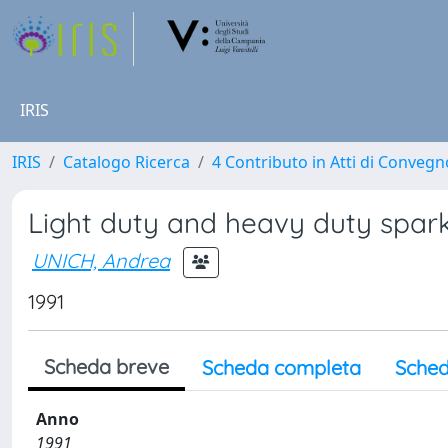
IRIS
IRIS
Catalogo Ricerca
4 Contributo in Atti di Conveg
Light duty and heavy duty spark
UNICH, Andrea
1991
Scheda breve
Scheda completa
Sched
Anno
1991