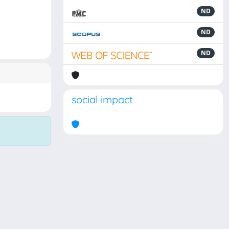
ND
ND
ND
social impact